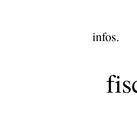
infos.
fis